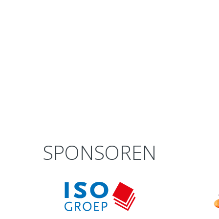
SPONSOREN
prev
next