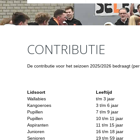
CONTRIBUTIE
De contributie voor het seizoen 2025/2026 bedraagt (per
Lidsoort
Leeftijd
Wallabies
t/m 3 jaar
Kangoeroes
3 t/m 6 jaar
Pupillen
7 t/m 9 jaar
Pupillen
10 t/m 11 jaar
Aspiranten
11 t/m 15 jaar
Junioren
16 t/m 18 jaar
Senioren
19 t/m 59 jaar