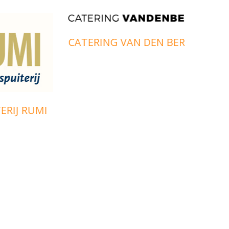
CATERING VAN DEN BERG
POS 
ZONE
 RUMI