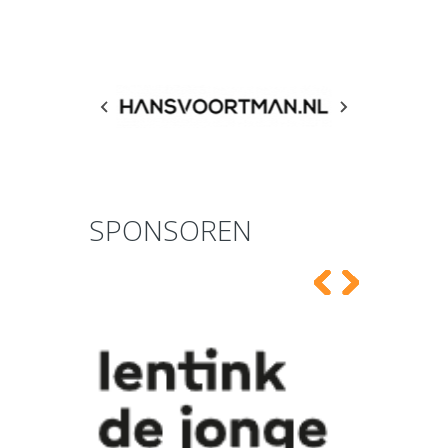
SPONSOREN
VELU