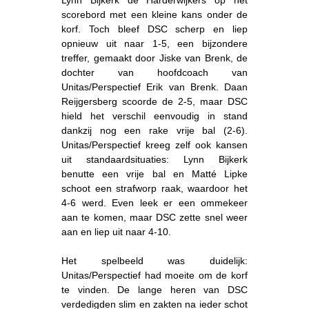
scorebord met een kleine kans onder de
korf. Toch bleef DSC scherp en liep
opnieuw uit naar 1-5, een bijzondere
treffer, gemaakt door Jiske van Brenk, de
dochter van hoofdcoach van
Unitas/Perspectief Erik van Brenk. Daan
Reijgersberg scoorde de 2-5, maar DSC
hield het verschil eenvoudig in stand
dankzij nog een rake vrije bal (2-6).
Unitas/Perspectief kreeg zelf ook kansen
uit standaardsituaties: Lynn Bijkerk
benutte een vrije bal en Matté Lipke
schoot een strafworp raak, waardoor het
4-6 werd. Even leek er een ommekeer
aan te komen, maar DSC zette snel weer
aan en liep uit naar 4-10.
Het spelbeeld was duidelijk:
Unitas/Perspectief had moeite om de korf
te vinden. De lange heren van DSC
verdedigden slim en zakten na ieder schot