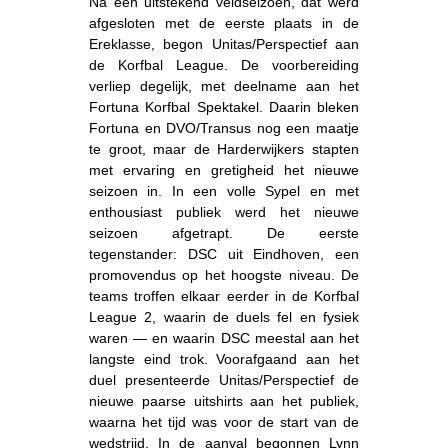
Na een uitstekend veldseizoen, dat werd
afgesloten met de eerste plaats in de
Ereklasse, begon Unitas/Perspectief aan
de Korfbal League. De voorbereiding
verliep degelijk, met deelname aan het
Fortuna Korfbal Spektakel. Daarin bleken
Fortuna en DVO/Transus nog een maatje
te groot, maar de Harderwijkers stapten
met ervaring en gretigheid het nieuwe
seizoen in. In een volle Sypel en met
enthousiast publiek werd het nieuwe
seizoen afgetrapt. De eerste
tegenstander: DSC uit Eindhoven, een
promovendus op het hoogste niveau. De
teams troffen elkaar eerder in de Korfbal
League 2, waarin de duels fel en fysiek
waren — en waarin DSC meestal aan het
langste eind trok. Voorafgaand aan het
duel presenteerde Unitas/Perspectief de
nieuwe paarse uitshirts aan het publiek,
waarna het tijd was voor de start van de
wedstrijd. In de aanval begonnen Lynn