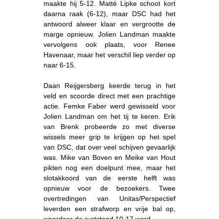
maakte hij 5-12. Matté Lipke schoot kort
daarna raak (6-12), maar DSC had het
antwoord alweer klaar en vergrootte de
marge opnieuw. Jolien Landman maakte
vervolgens ook plaats, voor Renee
Havenaar, maar het verschil liep verder op
naar 6-15.
Daan Reijgersberg keerde terug in het
veld en scoorde direct met een prachtige
actie. Femke Faber werd gewisseld voor
Jolien Landman om het tij te keren. Erik
van Brenk probeerde zo met diverse
wissels meer grip te krijgen op het spel
van DSC, dat over veel schijven gevaarlijk
was. Mike van Boven en Meike van Hout
pikten nog een doelpunt mee, maar het
slotakkoord van de eerste helft was
opnieuw voor de bezoekers. Twee
overtredingen van Unitas/Perspectief
leverden een strafworp en vrije bal op,
waardoor de ruststand 10-17 werd.