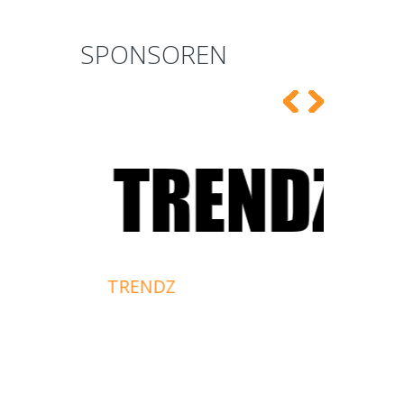
SPONSOREN
BECO
EN
TRENDZ