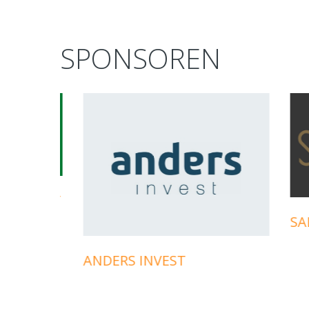
SPONSOREN
prev
next
KUNST
SAL. 
ANDERS INVEST