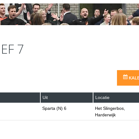
EF 7
KAL
Uit
Locatie
Sparta (N) 6
Het Slingerbos,
Harderwijk