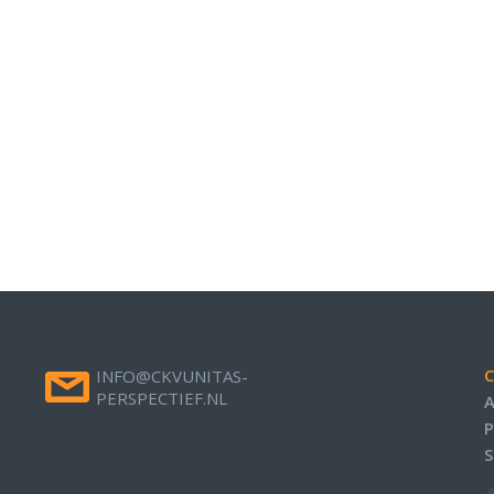
C
INFO@CKVUNITAS-
PERSPECTIEF.NL
A
P