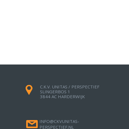
C.K.V. UNITAS / PERSPECTIEF
SLINGERBOS 1
3844 AC HARDERWIJK
INFO@CKVUNITAS-
PERSPECTIEF.NL