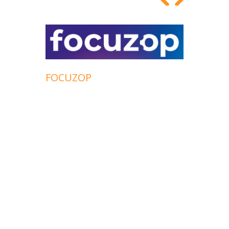
FOCUZOP
PADEL
HARD