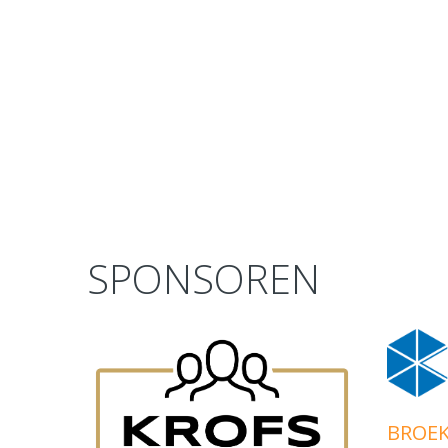
SPONSOREN
prev
next
BROE