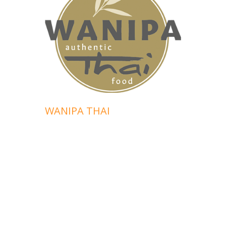
WUES
WANIPA THAI