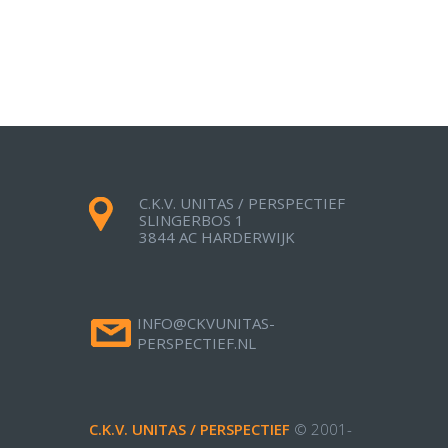
C.K.V. UNITAS / PERSPECTIEF
SLINGERBOS 1
3844 AC HARDERWIJK
INFO@CKVUNITAS-
PERSPECTIEF.NL
C.K.V. UNITAS / PERSPECTIEF
© 2001-