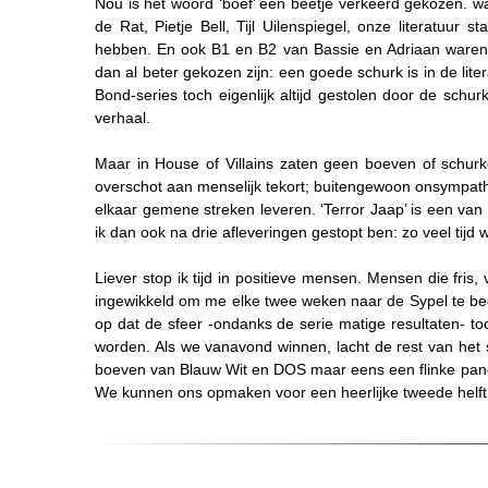
Nou is het woord ‘boef’ een beetje verkeerd gekozen. 
de Rat, Pietje Bell, Tijl Uilenspiegel, onze literatuur
hebben. En ook B1 en B2 van Bassie en Adriaan waren ei
dan al beter gekozen zijn: een goede schurk is in de li
Bond-series toch eigenlijk altijd gestolen door de schu
verhaal.
Maar in
House of Villains
zaten geen boeven of schurke
overschot aan menselijk tekort; buitengewoon onsympa
elkaar gemene streken leveren. ‘Terror Jaap’ is een van
ik dan ook na drie afleveringen gestopt ben: zo veel tijd
Liever stop ik tijd in positieve mensen. Mensen die fris,
ingewikkeld om me elke twee weken naar de Sypel te be
op dat de sfeer -ondanks de serie matige resultaten- toc
worden. Als we vanavond winnen, lacht de rest van het
boeven van Blauw Wit en DOS maar eens een flinke pan
We kunnen ons opmaken voor een heerlijke tweede helft