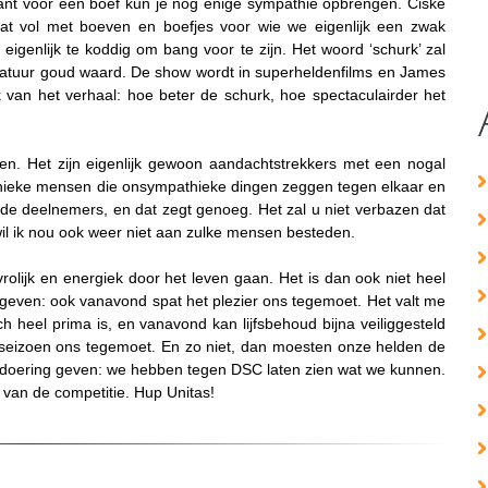
want voor een boef kun je nog enige sympathie opbrengen. Ciske
 staat vol met boeven en boefjes voor wie we eigenlijk een zwak
genlijk te koddig om bang voor te zijn. Het woord ‘schurk’ zal
teratuur goud waard. De show wordt in superheldenfilms en James
rk van het verhaal: hoe beter de schurk, hoe spectaculairder het
n. Het zijn eigenlijk gewoon aandachtstrekkers met een nogal
thieke mensen die onsympathieke dingen zeggen tegen elkaar en
 de deelnemers, en dat zegt genoeg. Het zal u niet verbazen dat
 wil ik nou ook weer niet aan zulke mensen besteden.
 vrolijk en energiek door het leven gaan. Het is dan ook niet heel
geven: ook vanavond spat het plezier ons tegemoet. Het valt me
h heel prima is, en vanavond kan lijfsbehoud bijna veiliggesteld
 seizoen ons tegemoet. En zo niet, dan moesten onze helden de
doering geven: we hebben tegen DSC laten zien wat we kunnen.
 van de competitie. Hup Unitas!