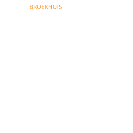
BROEKHUIS
BONE
BOOT